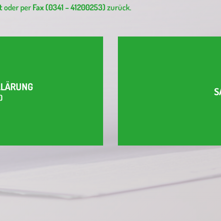
t
oder per
Fax (0341 – 41200253)
zurück.
KLÄRUNG
S
)